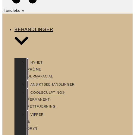
Handlekurv
BEHANDLINGER
NYHET
PRÉIME
DERMAFACIAL
ANSIKTSBEHANDLINGER
COOLSCULPTING®
PERMANENT
FETTFJERNING
VIPPER
&
BRYN