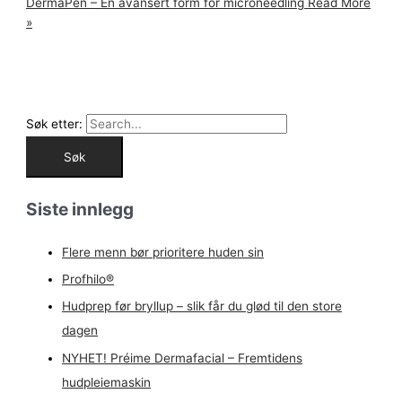
DermaPen – En avansert form for microneedling
Read More
»
Søk etter:
Siste innlegg
Flere menn bør prioritere huden sin
Profhilo®
Hudprep før bryllup – slik får du glød til den store
dagen
NYHET! Préime Dermafacial – Fremtidens
hudpleiemaskin