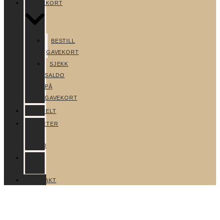
GAVEKORT
BESTILL
GAVEKORT
SJEKK
SALDO
PÅ
GAVEKORT
AKTUELT
NYHETER
OG
TILBUD
OM
OSS
KONTAKT