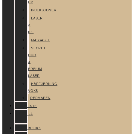
UP
INJEKSJONER
LASER
&
IPL
MASSASJE
SECRET
DUO
&
ERBIUM
LASER
HÅRFJERNING
VOKS
DERMAPEN
PRISLISTE
BESTILL
TIME
NETTBUTIKK