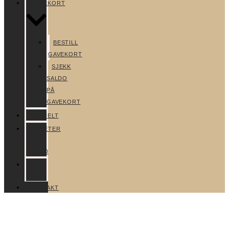
GAVEKORT
BESTILL
GAVEKORT
SJEKK
SALDO
PÅ
GAVEKORT
AKTUELT
NYHETER
OG
TILBUD
OM
OSS
KONTAKT