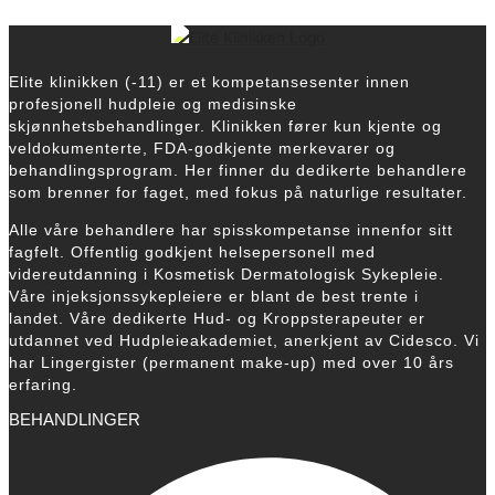
Elite klinikken (-11) er et kompetansesenter innen
profesjonell hudpleie og medisinske
skjønnhetsbehandlinger. Klinikken fører kun kjente og
veldokumenterte, FDA-godkjente merkevarer og
behandlingsprogram.
Her finner du dedikerte behandlere
som brenner for faget, med fokus på naturlige resultater.
Alle våre behandlere har spisskompetanse innenfor sitt
fagfelt. Offentlig godkjent helsepersonell med
videreutdanning i Kosmetisk Dermatologisk Sykepleie.
Våre injeksjonssykepleiere er blant de best trente i
landet. Våre dedikerte Hud- og Kroppsterapeuter er
utdannet ved Hudpleieakademiet, anerkjent av Cidesco. Vi
har Lingergister (permanent make-up) med over 10 års
erfaring.
BEHANDLINGER