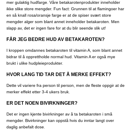
mer gulaktig hudfarge. Våre betakarotenprodukter inneholder
ikke slike store mengder. Fun fact: Grunnen til at flamingoer har
en så knall rosa/oransje farge er at de spiser svært store
mengder alger som blant annet inneholder betakaroten. Men
slapp av, det er ingen fare for at du blir seende slik ut!
FÅR JEG BEDRE HUD AV BETAKAROTEN?
I kroppen omdannes betakaroten til vitamin A, som blant annet
bidrar til å opprettholde normal hud. Vitamin A er også mye
brukt i ulike hudpleieprodukter.
HVOR LANG TID TAR DET Å MERKE EFFEKT?
Dette vil variere fra person til person, men de fleste oppgir at de
merker effekt etter 3-4 ukers bruk.
ER DET NOEN BIVIRKNINGER?
Det er ingen kjente bivirkninger av å ta betakaroten i små
mengder. Bivirkninger kan oppstå hvis du inntar langt over
daglig anbefalt dose.