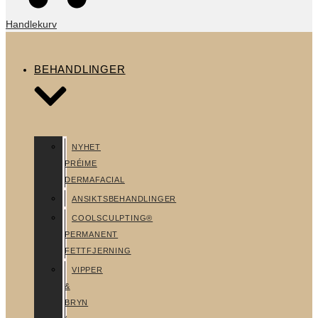
Handlekurv
BEHANDLINGER
NYHET
PRÉIME
DERMAFACIAL
ANSIKTSBEHANDLINGER
COOLSCULPTING®
PERMANENT
FETTFJERNING
VIPPER
&
BRYN