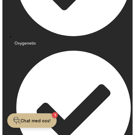
Oxygenetix