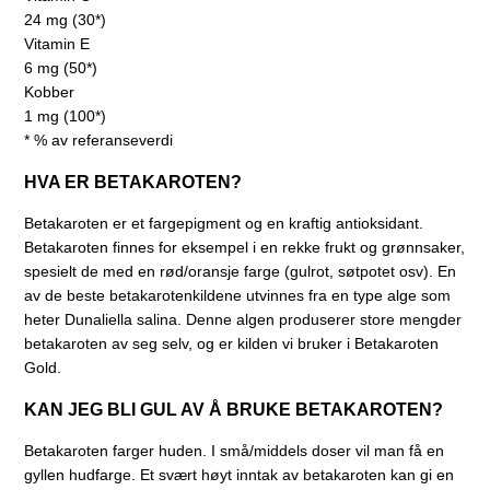
24 mg (30*)
Vitamin E
6 mg (50*)
Kobber
1 mg (100*)
* % av referanseverdi
HVA ER BETAKAROTEN?
Betakaroten er et fargepigment og en kraftig antioksidant.
Betakaroten finnes for eksempel i en rekke frukt og grønnsaker,
spesielt de med en rød/oransje farge (gulrot, søtpotet osv). En
av de beste betakarotenkildene utvinnes fra en type alge som
heter Dunaliella salina. Denne algen produserer store mengder
betakaroten av seg selv, og er kilden vi bruker i Betakaroten
Gold.
KAN JEG BLI GUL AV Å BRUKE BETAKAROTEN?
Betakaroten farger huden. I små/middels doser vil man få en
gyllen hudfarge. Et svært høyt inntak av betakaroten kan gi en