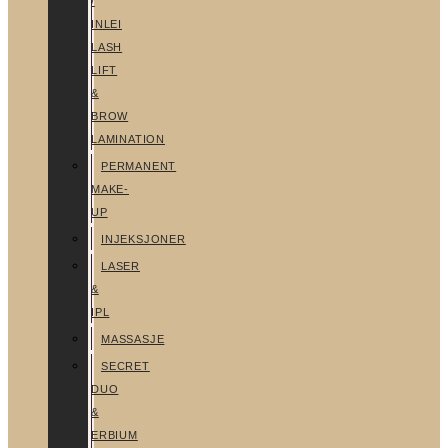
/
INLEI
LASH
LIFT
&
BROW
LAMINATION
PERMANENT
MAKE-
UP
INJEKSJONER
LASER
&
IPL
MASSASJE
SECRET
DUO
&
ERBIUM