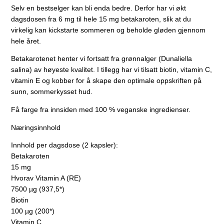
Selv en bestselger kan bli enda bedre. Derfor har vi økt
dagsdosen fra 6 mg til hele 15 mg betakaroten, slik at du
virkelig kan kickstarte sommeren og beholde gløden gjennom
hele året.
Betakarotenet henter vi fortsatt fra grønnalger (Dunaliella
salina) av høyeste kvalitet. I tillegg har vi tilsatt biotin, vitamin C,
vitamin E og kobber for å skape den optimale oppskriften på
sunn, sommerkysset hud.
Få farge fra innsiden med 100 % veganske ingredienser.
Næringsinnhold
Innhold per dagsdose (2 kapsler):
Betakaroten
15 mg
Hvorav Vitamin A (RE)
7500 µg (937,5*)
Biotin
100 µg (200*)
Vitamin C