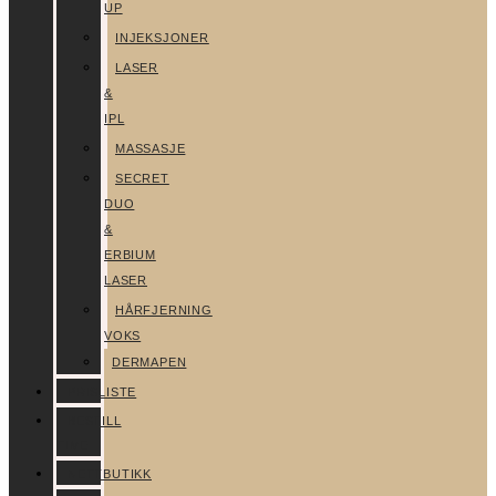
UP
INJEKSJONER
LASER
&
IPL
MASSASJE
SECRET
DUO
&
ERBIUM
LASER
HÅRFJERNING
VOKS
DERMAPEN
PRISLISTE
BESTILL
TIME
NETTBUTIKK