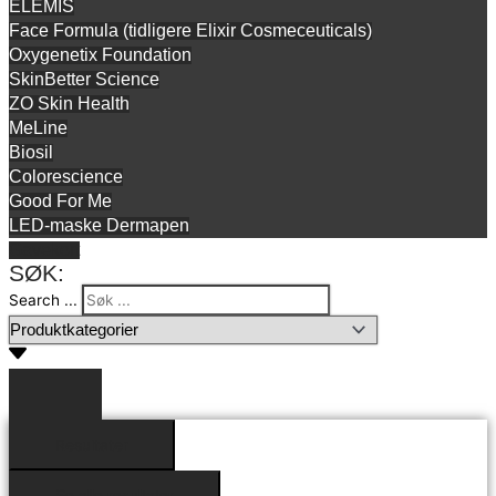
ELEMIS
Face Formula (tidligere Elixir Cosmeceuticals)
Oxygenetix Foundation
SkinBetter Science
ZO Skin Health
MeLine
Biosil
Colorescience
Good For Me
LED-maske Dermapen
Gavekort
SØK:
Search ...
Resultater
Se alle resultater