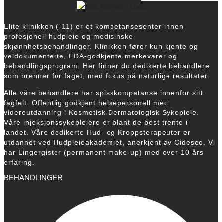
Elite klinikken (-11) er et kompetansesenter innen
profesjonell hudpleie og medisinske
skjønnhetsbehandlinger. Klinikken fører kun kjente og
veldokumenterte, FDA-godkjente merkevarer og
behandlingsprogram.
Her finner du dedikerte behandlere
som brenner for faget, med fokus på naturlige resultater.
Alle våre behandlere har spisskompetanse innenfor sitt
fagfelt. Offentlig godkjent helsepersonell med
videreutdanning i Kosmetisk Dermatologisk Sykepleie.
Våre injeksjonssykepleiere er blant de best trente i
landet. Våre dedikerte Hud- og Kroppsterapeuter er
utdannet ved Hudpleieakademiet, anerkjent av Cidesco. Vi
har Lingergister (permanent make-up) med over 10 års
erfaring.
BEHANDLINGER