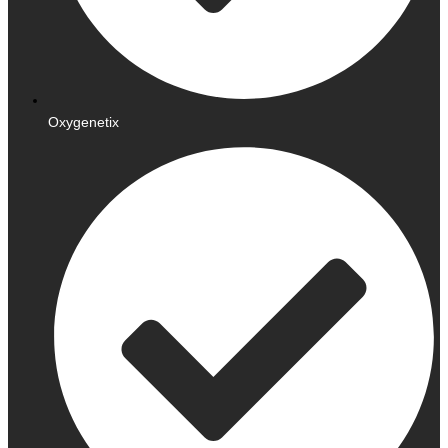
Oxygenetix