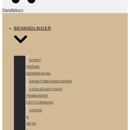
Handlekurv
BEHANDLINGER
NYHET
PRÉIME
DERMAFACIAL
ANSIKTSBEHANDLINGER
COOLSCULPTING®
PERMANENT
FETTFJERNING
VIPPER
&
BRYN