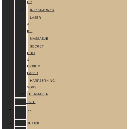
UP
INJEKSJONER
LASER
&
IPL
MASSASJE
SECRET
DUO
&
ERBIUM
LASER
HÅRFJERNING
VOKS
DERMAPEN
PRISLISTE
BESTILL
TIME
NETTBUTIKK