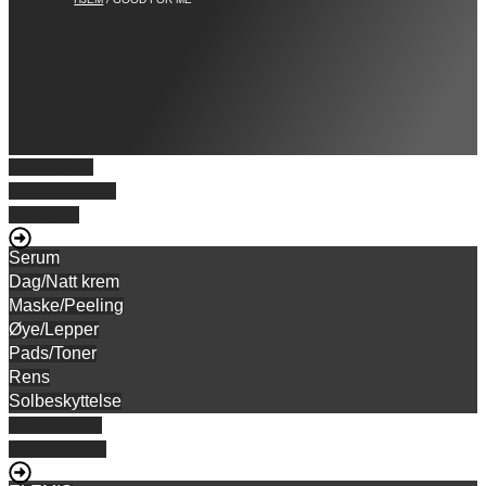
Kampanjer
Alle produkter
Hudpleie
Serum
Dag/Natt krem
Maske/Peeling
Øye/Lepper
Pads/Toner
Rens
Solbeskyttelse
Kroppspleie
Produktserie