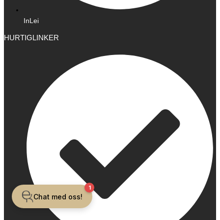
InLei
HURTIGLINKER