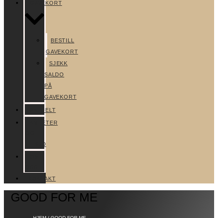
GAVEKORT
BESTILL
GAVEKORT
SJEKK
SALDO
PÅ
GAVEKORT
AKTUELT
NYHETER
OG
TILBUD
OM
OSS
KONTAKT
GOOD FOR ME
HJEM
/ GOOD FOR ME