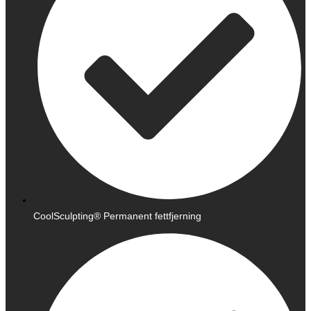
CoolSculpting® Permanent fettfjerning