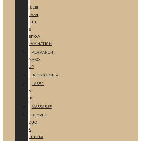
/
INLEI
LASH
LIFT
&
BROW
LAMINATION
PERMANENT
MAKE-
UP
INJEKSJONER
LASER
&
IPL
MASSASJE
SECRET
DUO
&
ERBIUM