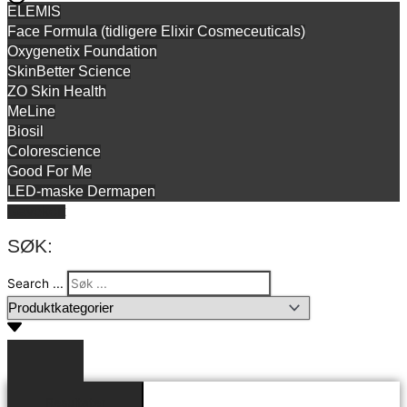
ELEMIS
Face Formula (tidligere Elixir Cosmeceuticals)
Oxygenetix Foundation
SkinBetter Science
ZO Skin Health
MeLine
Biosil
Colorescience
Good For Me
LED-maske Dermapen
Gavekort
SØK:
Search ...
Resultater