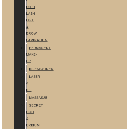
/
INLEI
LASH
LIFT
&
BROW
LAMINATION
PERMANENT
MAKE-
UP
INJEKSJONER
LASER
&
IPL
MASSASJE
SECRET
DUO
&
ERBIUM