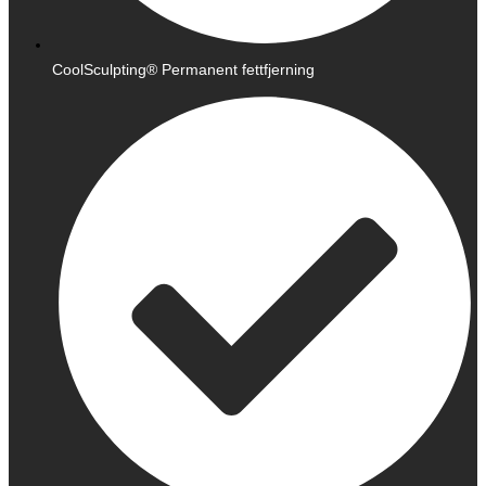
CoolSculpting® Permanent fettfjerning