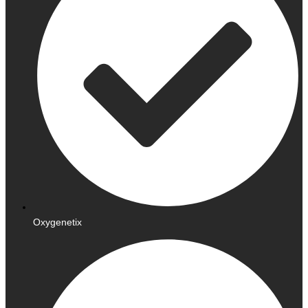
Oxygenetix