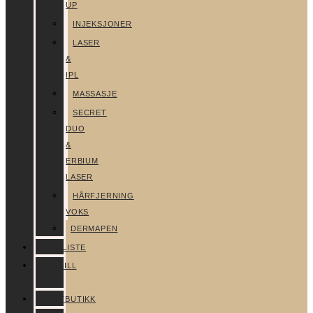
UP
INJEKSJONER
LASER
&
IPL
MASSASJE
SECRET
DUO
&
ERBIUM
LASER
HÅRFJERNING
VOKS
DERMAPEN
PRISLISTE
BESTILL
TIME
NETTBUTIKK