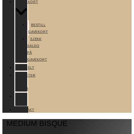
GAVEKORT
BESTILL
GAVEKORT
SJEKK
SALDO
PÅ
GAVEKORT
AKTUELT
NYHETER
OG
TILBUD
OM
OSS
KONTAKT
MEDIUM BISQUE