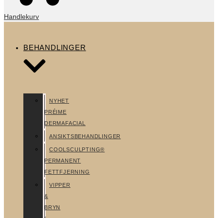
Handlekurv
BEHANDLINGER
NYHET
PRÉIME
DERMAFACIAL
ANSIKTSBEHANDLINGER
COOLSCULPTING®
PERMANENT
FETTFJERNING
VIPPER
&
BRYN