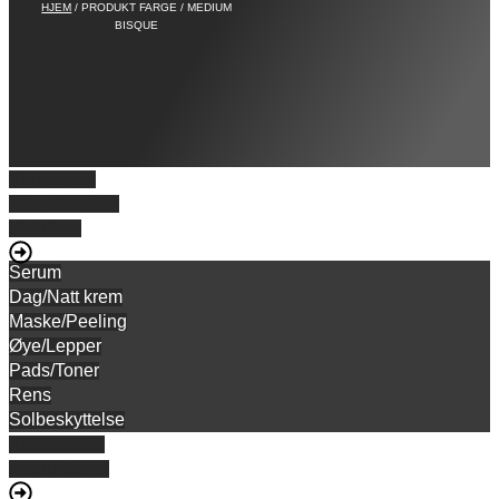
HJEM
/ PRODUKT FARGE / MEDIUM
BISQUE
Kampanjer
Alle produkter
Hudpleie
Serum
Dag/Natt krem
Maske/Peeling
Øye/Lepper
Pads/Toner
Rens
Solbeskyttelse
Kroppspleie
Produktserie