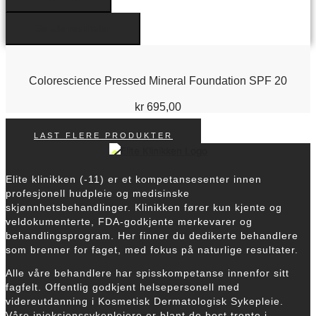
Se alle resultater
Colorescience Pressed Mineral Foundation SPF 20
kr
695,00
LAST FLERE PRODUKTER
Elite klinikken (-11) er et kompetansesenter innen
profesjonell hudpleie og medisinske
skjønnhetsbehandlinger. Klinikken fører kun kjente og
veldokumenterte, FDA-godkjente merkevarer og
behandlingsprogram.
Her finner du dedikerte behandlere
som brenner for faget, med fokus på naturlige resultater.
Alle våre behandlere har spisskompetanse innenfor sitt
fagfelt. Offentlig godkjent helsepersonell med
videreutdanning i Kosmetisk Dermatologisk Sykepleie.
Våre injeksjonssykepleiere er blant de best trente i