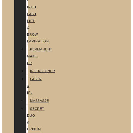
/
INLEI
LASH
LIFT
&
BROW
LAMINATION
PERMANENT
MAKE-
UP
INJEKSJONER
LASER
&
IPL
MASSASJE
SECRET
DUO
&
ERBIUM