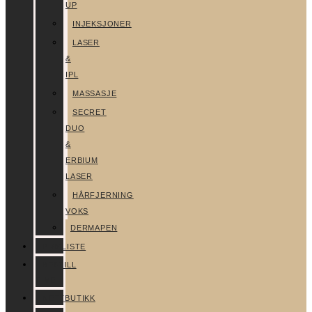
UP
INJEKSJONER
LASER
&
IPL
MASSASJE
SECRET
DUO
&
ERBIUM
LASER
HÅRFJERNING
VOKS
DERMAPEN
PRISLISTE
BESTILL
TIME
NETTBUTIKK