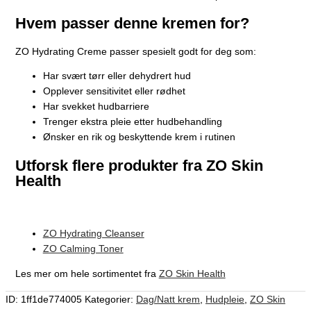
Hvem passer denne kremen for?
ZO Hydrating Creme passer spesielt godt for deg som:
Har svært tørr eller dehydrert hud
Opplever sensitivitet eller rødhet
Har svekket hudbarriere
Trenger ekstra pleie etter hudbehandling
Ønsker en rik og beskyttende krem i rutinen
Utforsk flere produkter fra ZO Skin
Health
ZO Hydrating Cleanser
ZO Calming Toner
Les mer om hele sortimentet fra
ZO Skin Health
ID:
1ff1de774005
Kategorier:
Dag/Natt krem
,
Hudpleie
,
ZO Skin