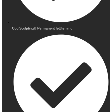
CoolSculpting® Permanent fettfjerning