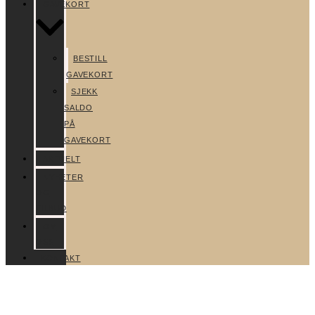
GAVEKORT
BESTILL
GAVEKORT
SJEKK
SALDO
PÅ
GAVEKORT
AKTUELT
NYHETER
OG
TILBUD
OM
OSS
KONTAKT