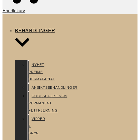
Handlekurv
BEHANDLINGER
NYHET
PRÉIME
DERMAFACIAL
ANSIKTSBEHANDLINGER
COOLSCULPTING®
PERMANENT
FETTFJERNING
VIPPER
&
BRYN