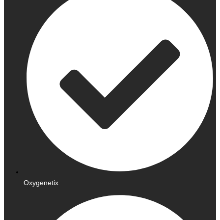
Oxygenetix