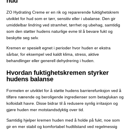
hud
ZO Hydrating Creme er en rik og reparerende fuktighetskrem
utviklet for hud som er tørr, sensitiv eller i ubalanse. Den gir
umiddelbar lindring ved stramhet, tørrhet og ubehag, samtidig
som den støtter hudens naturlige evne til å bevare fukt og
beskytte seg selv.
Kremen er spesielt egnet i perioder hvor huden er ekstra
sårbar, for eksempel ved kaldt klima, stress, aktive
behandlinger eller generell dehydrering i huden.
Hvordan fuktighetskremen styrker
hudens balanse
Formelen er utviklet for å støtte hudens barrierefunksjon ved å
tilføre nærende og beroligende ingredienser som betaglukan og
kolloidalt havre. Disse bidrar til å redusere synlig irritasjon og
gjøre huden mer motstandsdyktig over tid.
Samtidig hjelper kremen huden med å holde på fukt, noe som
gir en mer stabil og komfortabel hudtilstand ved regelmessig