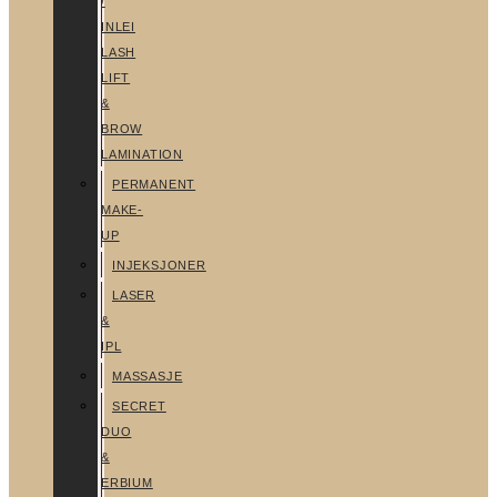
/
INLEI
LASH
LIFT
&
BROW
LAMINATION
PERMANENT
MAKE-
UP
INJEKSJONER
LASER
&
IPL
MASSASJE
SECRET
DUO
&
ERBIUM