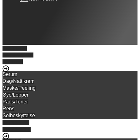
Kampanjer
Alle produkter
Hudpleie
Serum
Dag/Natt krem
Maske/Peeling
Øye/Lepper
Pads/Toner
Rens
Solbeskyttelse
Kroppspleie
Produktserie