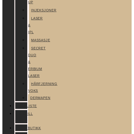
UP
INJEKSJONER
LASER
&
IPL
MASSASJE
SECRET
DUO
&
ERBIUM
LASER
HÅRFJERNING
VOKS
DERMAPEN
PRISLISTE
BESTILL
TIME
NETTBUTIKK