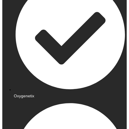
Oxygenetix