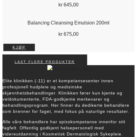
kr
645,00
Balancing Cleansing Emulsion 200ml
kr
675,00
KJØP
LAST FLERE PRODUKTER
Elite klinikken (-11) er et kompetansesenter innen
profesjonell hudpleie og medisinske
skjønnhetsbehandlinger. Klinikken fører kun kjente og
veldokumenterte, FDA-godkjente merkevarer og
behandlingsprogram.
Her finner du dedikerte behandlere
som brenner for faget, med fokus på naturlige resultater.
Alle våre behandlere har spisskompetanse innenfor sitt
fagfelt. Offentlig godkjent helsepersonell med
videreutdanning i Kosmetisk Dermatologisk Sykepleie.