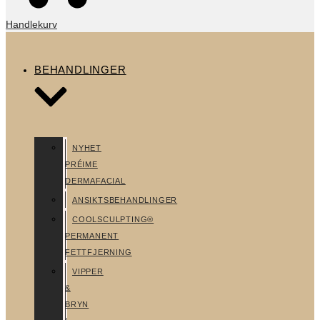
Handlekurv
BEHANDLINGER
NYHET
PRÉIME
DERMAFACIAL
ANSIKTSBEHANDLINGER
COOLSCULPTING®
PERMANENT
FETTFJERNING
VIPPER
&
BRYN