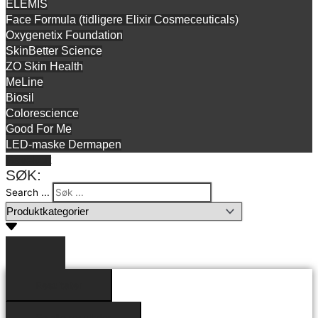
ELEMIS
Face Formula (tidligere Elixir Cosmeceuticals)
Oxygenetix Foundation
SkinBetter Science
ZO Skin Health
MeLine
Biosil
Colorescience
Good For Me
LED-maske Dermapen
Gavekort
SØK:
Search ...
Resultater
Se alle resultater